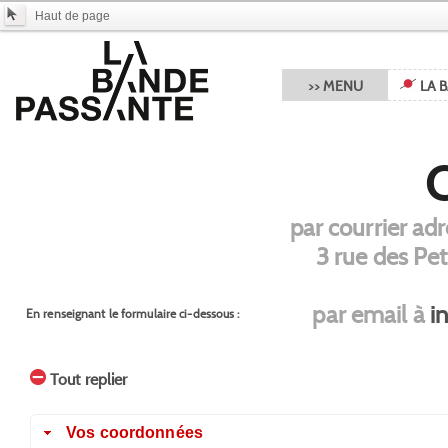
Haut de page
>> MENU
LA 
C
par courrier ad
3 rue des Pet
par email à
i
En renseignant le formulaire ci-dessous :
Tout replier
Vos coordonnées