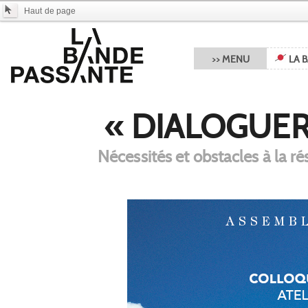
Haut de page
>> MENU
LA 
« DIALOGUER
Nécessités et obstacles à la r